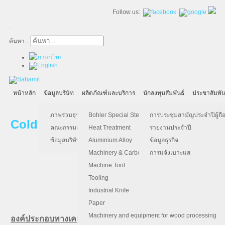
Follow us:
.
ค้นหา...
หน้าหลัก
ข้อมูลบริษัท
ผลิตภัณฑ์และบริการ
นักลงทุนสัมพันธ์
ประชาสัมพัน
ภาพรวมธุรกิจ
Bohler Special Steel
การประชุมสามัญประจำปีผู้ถือ
Cold Work Tool Steel (เหล็กแข็งงานเย็
คณะกรรมการบริษัท
Heat Treatment
รายงานประจำปี
ข้อมูลบริษัท
Aluminium Alloy
ข้อมูลธุรกิจ
Machinery & Carbon Steels
การแจ้งเบาะแส
Machine Tool
Tooling
Bohler K110: เทียบเท่า
S
*
Industrial Knife
Paper
Machinery and equipment for wood processing
องค์ประกอบทางเคมี (เฉลี่ย %)