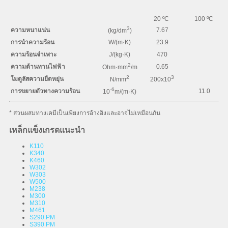
20 ºC
100 ºC
3
ความหนาแน่น
7.67
(kg/dm
)
การนำความร้อน
W/(m·K)
23.9
ความร้อนจำเพาะ
J/(kg·K)
470
2
ความต้านทานไฟฟ้า
0.65
Ohm·mm
/m
2
3
โมดูลัสความยืดหยุ่น
N/mm
200x10
-6
การขยายตัวทางความร้อน
11.0
10
m/(m·K)
* ส่วนผสมทางเคมีเป็นเพียงการอ้างอิงและอาจไม่เหมือนกัน
เหล็กแข็งเกรดแนะนำ
K110
K340
K460
W302
W303
W500
M238
M300
M310
M461
S290 PM
S390 PM