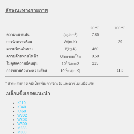
ลักษณะทางกายภาพ
20 ºC
100 ºC
3
ความหนาแน่น
7.85
(kg/dm
)
การนำความร้อน
W/(m·K)
29
ความร้อนจำเพาะ
J/(kg·K)
460
2
ความต้านทานไฟฟ้า
0.50
Ohm·mm
/m
3
โมดูลัสความยืดหยุ่น
215
10
N/mm2
-6
การขยายตัวทางความร้อน
11.5
10
m/(m·K)
* ส่วนผสมทางเคมีเป็นเพียงการอ้างอิงและอาจไม่เหมือนกัน
เหล็กแข็งเกรดแนะนำ
K110
K340
K460
W302
W303
W500
M238
M300