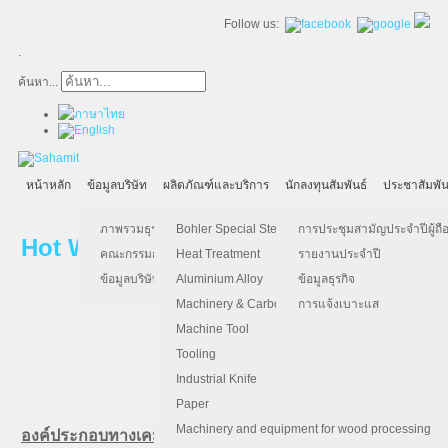
Follow us:
.
ค้นหา...
หน้าหลัก
ข้อมูลบริษัท
ผลิตภัณฑ์และบริการ
นักลงทุนสัมพันธ์
ประชาสัมพัน
ภาพรวมธุรกิจ
Bohler Special Steel
การประชุมสามัญประจำปีผู้ถือ
Hot Work Tool Steel (เหล็กแข็งงานร้อน
คณะกรรมการบริษัท
Heat Treatment
รายงานประจำปี
ข้อมูลบริษัท
Aluminium Alloy
ข้อมูลธุรกิจ
Machinery & Carbon Steels
การแจ้งเบาะแส
Machine Tool
Tooling
Bohler W30
Industrial Knife
Paper
Machinery and equipment for wood processing
องค์ประกอบทางเคมี (เฉลี่ย %)