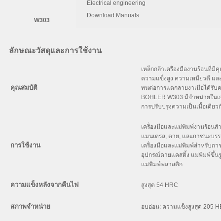
Electrical engineering
C
Si
Download Manuals
W303
0.38
0.40
ลักษณะวัสดุและการใช้งาน
เหล็กกล้าเครื่องมืองานร้อนที่
ความแข็งสูง ความเหนียวดี 
คุณสมบัติ
ทนต่อการแตกลายงาเมื่อได้รั
BOHLER W303 มีจำหน่ายในเก
การปรับปรุงความเป็นเนื้อเดียวก
เครื่องมือและแม่พิมพ์งานร้อน
แมนเดรล, ดาย, และภาชนะบรรจุ
การใช้งาน
เครื่องมือและแม่พิมพ์สำหรับกา
อุปกรณ์ดายแคสติ้ง แม่พิมพ์ขึ้นร
แม่พิมพ์พลาสติก
ความแข็งหลังจากคืนไฟ
สูงสุด 54 HRC
สภาพจำหน่าย
อบอ่อน: ความแข็งสูงสุด 205 H