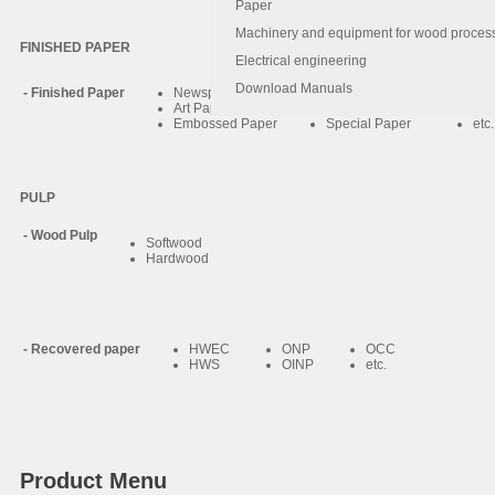
Paper
Machinery and equipment for wood proces
FINISHED PAPER
Electrical engineering
Download Manuals
- Finished Paper
Newsprint
Woodfree Paper
RU
Art Paper
Duplex Board
Chi
Embossed Paper
Special Paper
e
PULP
- Wood Pulp
Softwood
Hardwood
- Recovered paper
HWEC
ONP
OCC
HWS
OINP
etc.
Product Menu