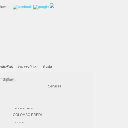
llow us:
าสัมพันธ์
ร่วมงานกับเรา
ติดต่อ
- United Machining
- SECO
Machinery
KAHL
Iskra
ีผู้ถือหุ้น
- Hardinge
- Vertex
Pulp & Paper
BRUKS KLOCKNER
Electrical Engineering Services
- Kitamura
- REGO-FIX
Paper Converting Service
HERMES ABRASIVE
ms to publishers and printing house in the nation
lendars and forms. We take pride in
- DNE Laser
- PHOEBUS
F.A. SCHMIDT
ce to our customers.
- Bridgeport
- Magnescale
TOYO KNIFE
- DZ LASER
- Chevalier
COLOMBO EREDI
 to meet the growing demand of the paper
 packaging which are expected to experience rapid
- CW
- Insize