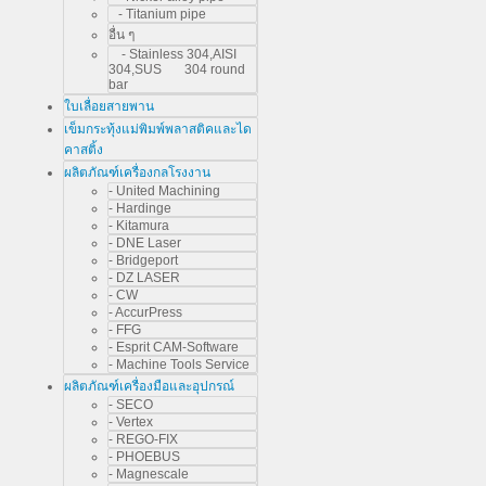
- Titanium pipe
อื่น ๆ
- Stainless 304,AISI
304,SUS 304 round
bar
ใบเลื่อยสายพาน
เข็มกระทุ้งแม่พิมพ์พลาสติคและได
คาสติ้ง
ผลิตภัณฑ์เครื่องกลโรงงาน
- United Machining
- Hardinge
- Kitamura
- DNE Laser
- Bridgeport
- DZ LASER
- CW
- AccurPress
- FFG
- Esprit CAM-Software
- Machine Tools Service
ผลิตภัณฑ์เครื่องมือและอุปกรณ์
- SECO
- Vertex
- REGO-FIX
- PHOEBUS
- Magnescale