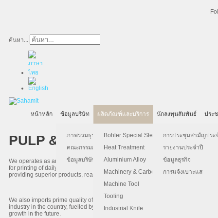
Fo
.
ค้นหา...
หน้าหลัก
ข้อมูลบริษัท
ผลิตภัณฑ์และบริการ
นักลงทุนสัมพันธ์
ประช
ภาพรวมธุรกิจ
Bohler Special Steel
การประชุมสามัญประจำป
PULP & PAPER
คณะกรรมการบริษัท
Heat Treatment
รายงานประจำปี
ข้อมูลบริษัท
Aluminium Alloy
ข้อมูลธุรกิจ
We operates as an importer and distributor of variety of paper in both reels/rea
for printing of daily and weekly newspapers, magazines, textbooks, journals ca
Machinery & Carbon Steels
การแจ้งเบาะแส
providing superior products, reasonable pricing and exceptional customer servi
Machine Tool
Tooling
We also imports prime quality of softwood, hardwood pulp and recovered paper
industry in the country, fuelled by the expanding market for printed media and
Industrial Knife
growth in the future.