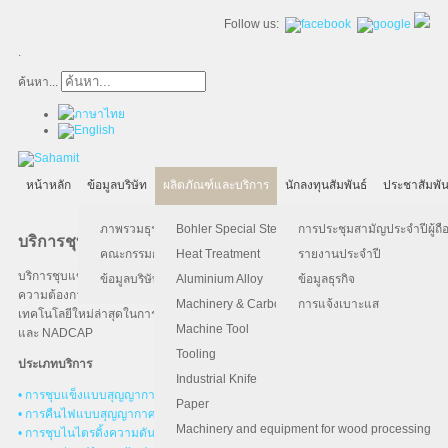
Follow us:
.
ค้นหา...
หน้าหลัก
ข้อมูลบริษัท
ผลิตภัณฑ์และบริการ
นักลงทุนสัมพันธ์
ประชาสัมพัน
ภาพรวมธุรกิจ
Bohler Special Steel
การประชุมสามัญประจำปีผู้ถือ
บริการชุบแข็งโลหะ
คณะกรรมการบริษัท
Heat Treatment
รายงานประจำปี
บริการชุบแข็งเหล็ก บริการอบชุบด้วยความร้อน เป็นบริการที่บริษัทต้องการสนอง
ข้อมูลบริษัท
Aluminium Alloy
ข้อมูลธุรกิจ
ความต้องการให้กับลูกค้าแบบครบวงจรและเพิ่มมูลค่าให้กับผลิตภัณฑ์โดยใช้
Machinery & Carbon Steels
การแจ้งเบาะแส
เทคโนโลยีใหม่ล่าสุดในการชุบด้วยมาตรฐาน ISO9001 , IATF16949 , AS9100
Machine Tool
และ NADCAP
Tooling
ประเภทบริการ
Industrial Knife
• การชุบแข็งแบบสุญญากาศ (Vacuum Hardening)
Paper
• การคืนไฟแบบสุญญากาศ (Vacuum Tempering)
Machinery and equipment for wood processing
®
• การชุบไนไตรดิ้งความดันต่ำแบบออลนิท (Vacuum Allnit
Nitriding)