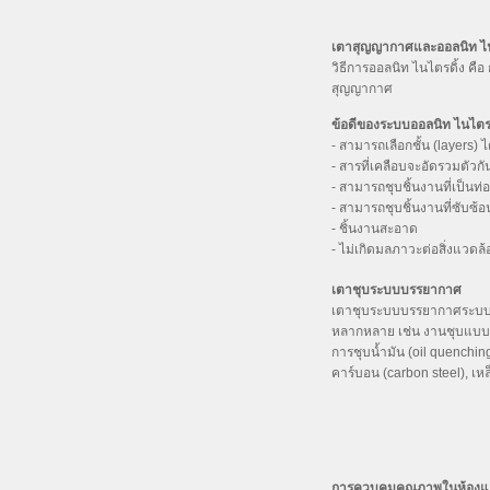
เตาสุญญากาศและออลนิท ไน
วิธีการออลนิท ไนไตรดิ้ง คื
สุญญากาศ
ข้อดีของระบบออลนิท ไนไตรด
- สามารถเลือกชั้น (layers) ไ
- สารที่เคลือบจะอัดรวมตัวกัน
- สามารถชุบชิ้นงานที่เป็นท่อ
- สามารถชุบชิ้นงานที่ซับซ้อ
- ชิ้นงานสะอาด
- ไม่เกิดมลภาวะต่อสิ่งแวดล
เตาชุบระบบบรรยากาศ
เตาชุบระบบบรรยากาศระบบอั
หลากหลาย เช่น งานชุบแบบคาร์
การชุบน้ำมัน (oil quenching
คาร์บอน (carbon steel), เหล
การควบคุมคุณภาพในห้องแ