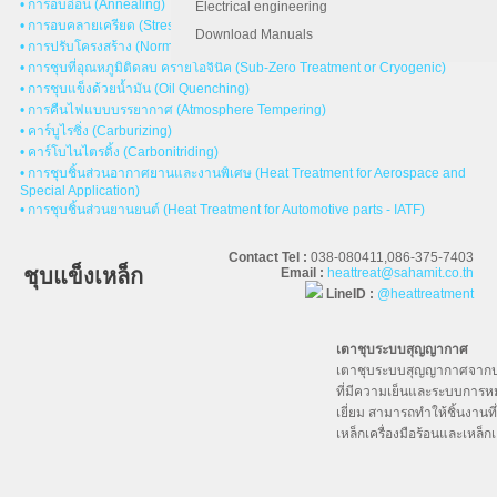
• การอบอ่อน (Annealing)
Electrical engineering
• การอบคลายเครียด (Stress Relieving)
Download Manuals
• การปรับโครงสร้าง (Normalizing)
• การชุบที่อุณหภูมิติดลบ ครายโอจินิค (Sub-Zero Treatment or Cryogenic)
• การชุบแข็งด้วยน้ำมัน (Oil Quenching)
• การคืนไฟแบบบรรยากาศ (Atmosphere Tempering)
• คาร์บูไรซิ่ง (Carburizing)
• คาร์โบไนไตรดิ้ง (Carbonitriding)
• การชุบชิ้นส่วนอากาศยานและงานพิเศษ (Heat Treatment for Aerospace and
Special Application)
• การชุบชิ้นส่วนยานยนต์ (Heat Treatment for Automotive parts - IATF)
Contact Tel :
038-080411,086-375-7403
ชุบแข็งเหล็ก
Email :
heattreat@sahamit.co.th
LineID :
@heattreatment
เตาชุบระบบสุญญากาศ
เตาชุบระบบสุญญากาศจากปร
ที่มีความเย็นและระบบการหมุ
เยี่ยม สามารถทำให้ชิ้นงานที
เหล็กเครื่องมือร้อนและเหล็กเ