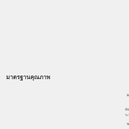
มาตรฐานคุณภาพ
ม
เพ
พั
ระ
นโ