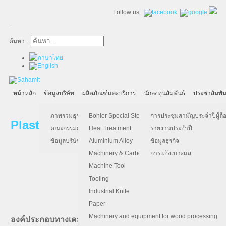
Follow us:
.
ค้นหา...
หน้าหลัก
ข้อมูลบริษัท
ผลิตภัณฑ์และบริการ
นักลงทุนสัมพันธ์
ประชาสัมพัน
ภาพรวมธุรกิจ
Bohler Special Steel
การประชุมสามัญประจำปีผู้ถือ
Plastic Mould Steel (เหล็กทำแม่พิมพ์พ
คณะกรรมการบริษัท
Heat Treatment
รายงานประจำปี
ข้อมูลบริษัท
Aluminium Alloy
ข้อมูลธุรกิจ
Machinery & Carbon Steels
การแจ้งเบาะแส
Machine Tool
Tooling
Bohler M238 / M238 HIGHHARD 
Industrial Knife
Paper
Machinery and equipment for wood processing
องค์ประกอบทางเคมี (เฉลี่ย %)