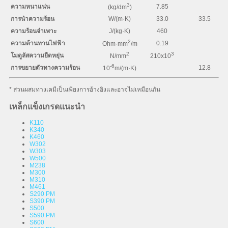
3
ความหนาแน่น
7.85
(kg/dm
)
การนำความร้อน
W/(m·K)
33.0
33.5
ความร้อนจำเพาะ
J/(kg·K)
460
2
ความต้านทานไฟฟ้า
0.19
Ohm·mm
/m
2
3
โมดูลัสความยืดหยุ่น
N/mm
210x10
-6
การขยายตัวทางความร้อน
12.8
10
m/(m·K)
* ส่วนผสมทางเคมีเป็นเพียงการอ้างอิงและอาจไม่เหมือนกัน
เหล็กแข็งเกรดแนะนำ
K110
K340
K460
W302
W303
W500
M238
M300
M310
M461
S290 PM
S390 PM
S500
S590 PM
S600