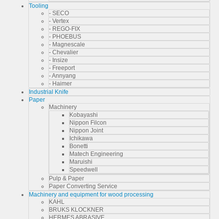
Tooling
- SECO
- Vertex
- REGO-FIX
- PHOEBUS
- Magnescale
- Chevalier
- Insize
- Freeport
- Annyang
- Haimer
Industrial Knife
Paper
Machinery
Kobayashi
Nippon Filcon
Nippon Joint
Ichikawa
Bonetti
Matech Engineering
Maruishi
Speedwell
Pulp & Paper
Paper Converting Service
Machinery and equipment for wood processing
KAHL
BRUKS KLOCKNER
HERMES ABRASIVE