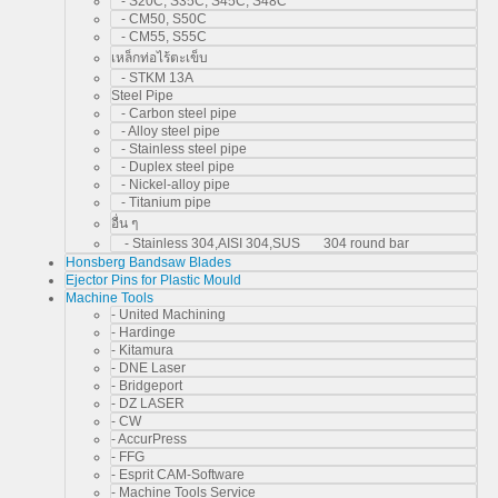
- S20C, S35C, S45C, S48C
- CM50, S50C
- CM55, S55C
เหล็กท่อไร้ตะเข็บ
- STKM 13A
Steel Pipe
- Carbon steel pipe
- Alloy steel pipe
- Stainless steel pipe
- Duplex steel pipe
- Nickel-alloy pipe
- Titanium pipe
อื่น ๆ
- Stainless 304,AISI 304,SUS 304 round bar
Honsberg Bandsaw Blades
Ejector Pins for Plastic Mould
Machine Tools
- United Machining
- Hardinge
- Kitamura
- DNE Laser
- Bridgeport
- DZ LASER
- CW
- AccurPress
- FFG
- Esprit CAM-Software
- Machine Tools Service