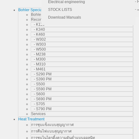
- 
- 
Electrical engineering
- 
STOCK LISTS
Bohler Special Steel
Bohler Special Steel
Download Manuals
Recommended Too Steel
- K110
- K340
- K460
- W302
- W303
- W500
- M238
- M300
- M310
- M461
- S290 PM
- S390 PM
- S500
- S590 PM
- S600
- S690 PM
- S705
- S790 PM
Services
Heat Treatment
การชุบแข็งแบบสุญญากาศ
การคืนไฟแบบสุญญากาศ
การชุบไนไตรดิ้งความดันต่ำแบบออลนิท