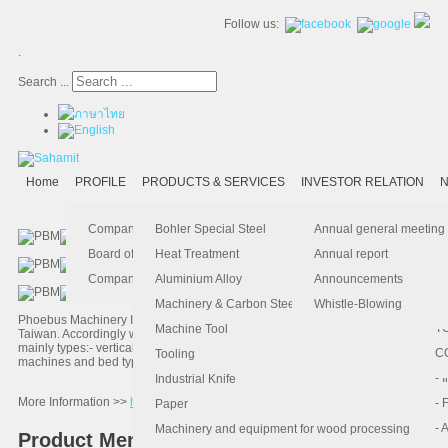
Follow us:
.
Search ...
Home
PROFILE
PRODUCTS & SERVICES
INVESTOR RELATION
N
- 
-
Ma
K
Is
Company Profile
Bohler Special Steel
Annual general meeting
- 
- 
Pu
B
El
Board of Director
Heat Treatment
Annual report
- 
- 
Pa
H
Company Information
Aluminium Alloy
Announcements
- 
-
F.
Machinery & Carbon Steels
Whistle-Blowing
Phoebus Machinery Inc is the leading manufacture for milling machines in
- 
- 
T
Machine Tool
Taiwan. Accordingly with many models of milling machines by the dividing
mainly types:- vertical turret milling machines, vertical and horizontal milling
-
- 
C
Tooling
machines and bed type vertical milling machines
-
- 
Industrial Knife
More Information >>
http://www.pbm.com.tw
- 
- 
Paper
- 
- 
Machinery and equipment for wood processing
Product Menu