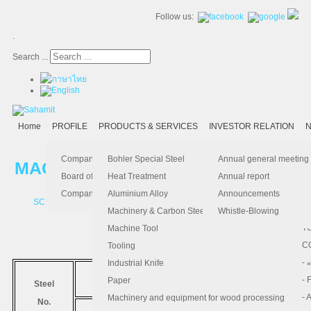
Follow us:
.
Search ...
Home
PROFILE
PRODUCTS & SERVICES
INVESTOR RELATION
N
- 
-
Ma
K
Is
Company Profile
Bohler Special Steel
Annual general meeting
MACHINERY AND CARBON STEEL
- 
- 
Pu
B
El
Board of Director
Heat Treatment
Annual report
- 
- 
Pa
H
Company Information
Aluminium Alloy
Announcements
SCM440
SCM415
4340
CM50
- 
-
F.
Machinery & Carbon Steels
Whistle-Blowing
- 
- 
T
Machine Tool
MEDIUM
-
- 
C
Tooling
-
- 
Industrial Knife
มาตรฐาน
- 
- 
Paper
Steel
COMPARABLE STANDARD
- 
- 
Machinery and equipment for wood processing
No.