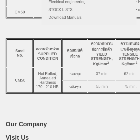
AISI
JIS
DIN
- 
- 
Electrical engineering
- 
STOCK LISTS
CM50
C1050
S50C
CK50
0.47
Download Manuals
ความทนทาน
ความทนต่อ
สภาพจำหน่าย
ต่อการยืดตัว
แรงดึงสูงสุด
คุณสมบัติ
Steel
SUPPLIED
YIELD
TENSILE
No.
เชิงกล
CONDITION
STRENGTH,
STRENGTH
2
2
Kgf/mm
Kgf/mm
Hot Rolled,
37 min.
62 min.
ก่อนชุบ
Annealed
CM50
Hardness
55 min
75 min.
170 - 210 HB
หลังชุบ
Our Company
Visit Us